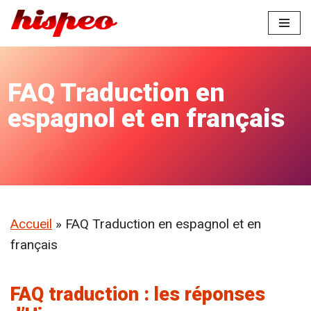
Aller
au
contenu
FAQ Traduction en
espagnol et en français
Accueil
»
FAQ Traduction en espagnol et en
français
FAQ traduction
: les réponses