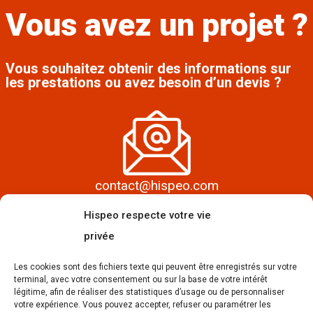
Vous avez un projet ?
Quel que soit le projet de traduction, le devis
de traduction doit-être signé.
Vous souhaitez obtenir des informations sur
les prestations ou avez besoin d’un devis ?
contact@hispeo.com
Hispeo respecte votre vie
privée
Les cookies sont des fichiers texte qui peuvent être enregistrés sur votre
terminal, avec votre consentement ou sur la base de votre intérêt
légitime, afin de réaliser des statistiques d’usage ou de personnaliser
09 50 68 80 36 du lundi au vendredi de 9h à 18h
votre expérience. Vous pouvez accepter, refuser ou paramétrer les