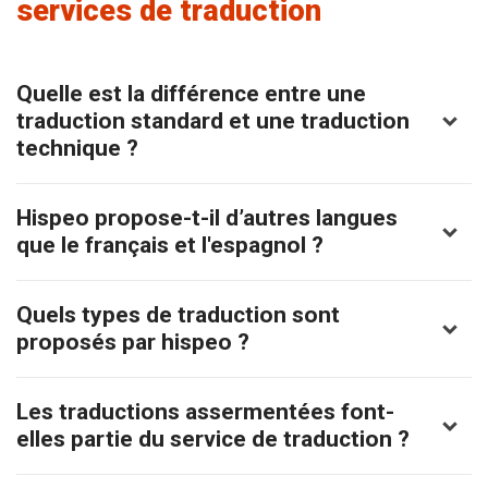
services de traduction
Quelle est la différence entre une
traduction standard et une traduction
technique ?
Hispeo propose-t-il d’autres langues
Une traduction standard concerne uniquement
que le français et l'espagnol ?
la traduction de lettres, courriers, e-mails. La
traduction technique désigne la traduction à
Quels types de traduction sont
Non, il s’agit d’un service exclusif de traduction
destination du Web, commercial, marketing,
proposés par hispeo ?
en espagnol et en français. Pour toute autre
toutes traductions thématiques comportant
demande (anglais, allemand; etc), il existe sur
des difficultés supplémentaires.
Les traductions assermentées font-
Essentiellement la traduction technique, Web,
Internet des plateformes comme
proz.com
ou
elles partie du service de traduction ?
commercial & marketing, littéraire, tourisme.
des groupes publics ou privés de traducteurs
Tous domaines,
excepté la traduction
sur Facebook pour trouver un traducteur dans