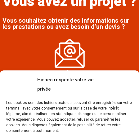
Vous avez un projet ?
Vous souhaitez obtenir des informations sur
les prestations ou avez besoin d’un devis ?
contact@hispeo.com
Hispeo respecte votre vie
privée
Les cookies sont des fichiers texte qui peuvent être enregistrés sur votre
terminal, avec votre consentement ou sur la base de votre intérêt
légitime, afin de réaliser des statistiques d’usage ou de personnaliser
votre expérience. Vous pouvez accepter, refuser ou paramétrer les
09 50 68 80 36 du lundi au vendredi de 9h à 18h
cookies. Vous disposez également de la possibilité de retirer votre
consentement à tout moment.