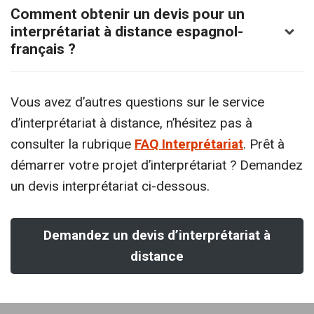
Comment obtenir un devis pour un
interprétariat à distance espagnol-
français ?
Vous avez d’autres questions sur le service
d’interprétariat à distance, n’hésitez pas à
consulter la rubrique
FAQ Interprétariat
. Prêt à
démarrer votre projet d’interprétariat ? Demandez
Les nouveaux clients bénéficient d’une
un devis interprétariat ci-dessous.
remise de 10 % sur leur première prestation
d’interprétariat à distance.
Demandez un devis d’interprétariat à
distance