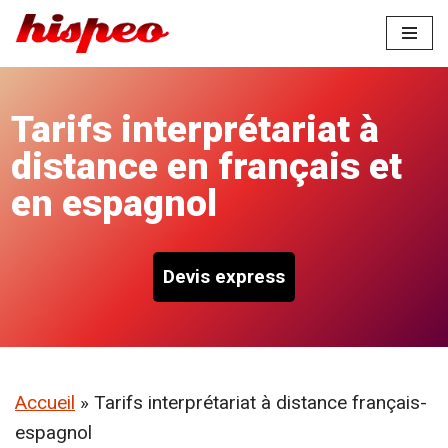
Aller
au
contenu
Tarifs interprétariat à
distance en français et
en espagnol
Devis express
Accueil
»
Tarifs interprétariat à distance français-
espagnol